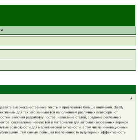
ти
1
здавайте высококачественные тексты и привлекайте больше внимания. Bizally
ективным для тех, кто занимается наполнением различных платформ: от
остей, включая разработку постов, написание статей, создание рекламных
иентов, составление чек-листов и материалов для автоматизированных воронок
двинутые возможности для маркетинговой активности, в том числе инновационный
 публикациям, тем самым повышая вовлеченность аудитории и эффективность