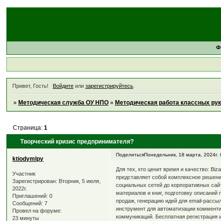
Ф
Привет, Гость!
Войдите
или
зарегистрируйтесь
.
»
Методическая служба ОУ НПО
»
Методическая работа классных ру
Страница:
1
Творческий кризис предпринимателя?
Поделиться
Понедельник, 18 марта, 2024г. 
ktiodymlpy
Для тех, кто ценит время и качество: B
Участник
представляет собой комплексное решени
Зарегистрирован
: Вторник, 5 июля,
социальных сетей до корпоративных сайт
2022г.
материалов и книг, подготовку описаний
Приглашений:
0
продаж, генерацию идей для email-рассыл
Сообщений:
7
инструмент для автоматизации коммент
Провел на форуме:
коммуникаций. Бесплатная регистрация 
23 минуты