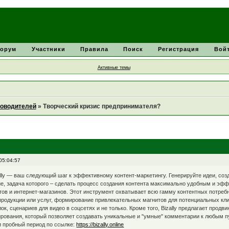
орум
Участники
Правила
Поиск
Регистрация
Вой
Активные темы
ководителей
»
Творческий кризис предпринимателя?
05:04:57
izally — ваш следующий шаг к эффективному контент-маркетингу. Генерируйте идеи, со
е, задача которого – сделать процесс создания контента максимально удобным и эфф
ов и интернет-магазинов. Этот инструмент охватывает всю гамму контентных потребн
 продукции или услуг, формирование привлекательных магнитов для потенциальных кл
ок, сценариев для видео в соцсетях и не только. Кроме того, Bizally предлагает про
ирования, который позволяет создавать уникальные и "умные" комментарии к любым
и пробный период по ссылке:
https://bizally.online