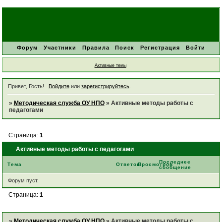
Форум
Участники
Правила
Поиск
Регистрация
Войти
Активные темы
Привет, Гость!
Войдите
или
зарегистрируйтесь
.
»
Методическая служба ОУ НПО
»
Активные методы работы с
педагогами
Страница:
1
Активные методы работы с педагогами
Последнее
Тема
Ответов
Просмотров
сообщение
Форум пуст.
Страница:
1
»
Методическая служба ОУ НПО
»
Активные методы работы с