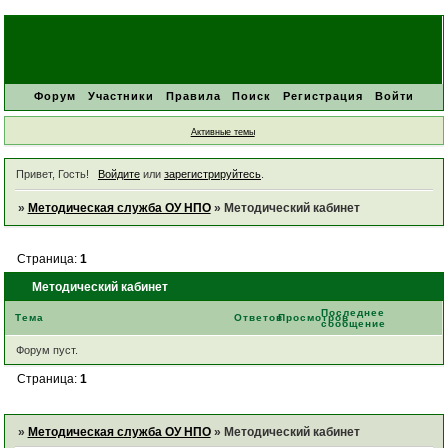
Форум
Участники
Правила
Поиск
Регистрация
Войти
Активные темы
Привет, Гость!
Войдите
или
зарегистрируйтесь
.
»
Методическая служба ОУ НПО
»
Методический кабинет
Страница:
1
Методический кабинет
Последнее
Тема
Ответов
Просмотров
сообщение
Форум пуст.
Страница:
1
»
Методическая служба ОУ НПО
»
Методический кабинет